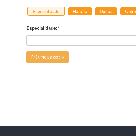
Especialidade
Horário
Dados
Outro
Especialidade:
*